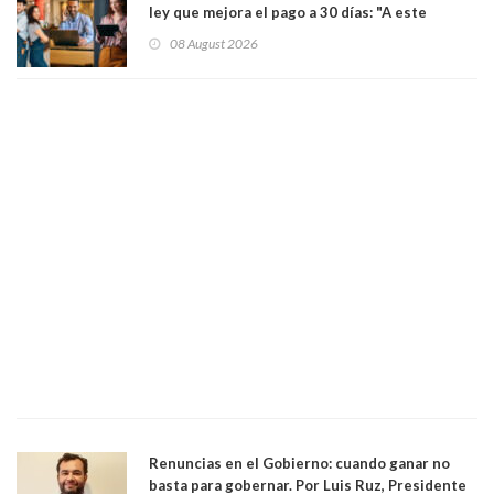
ley que mejora el pago a 30 días: "A este
gobierno no le interesan las pequeñas y
08 August 2026
medianas empresas"
Renuncias en el Gobierno: cuando ganar no
basta para gobernar. Por Luis Ruz, Presidente