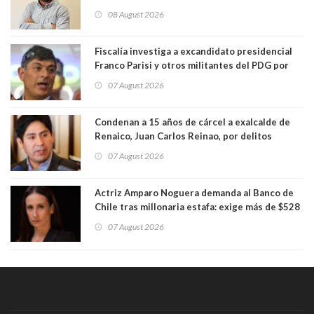
Centro Democracia y Comunidad (CDC)
08 August 2026
Fiscalía investiga a excandidato presidencial
Franco Parisi y otros militantes del PDG por
presunto lavado de activos y fraude
07 August 2026
Condenan a 15 años de cárcel a exalcalde de
Renaico, Juan Carlos Reinao, por delitos
sexuales y aborto
07 August 2026
Actriz Amparo Noguera demanda al Banco de
Chile tras millonaria estafa: exige más de $528
millones
07 August 2026