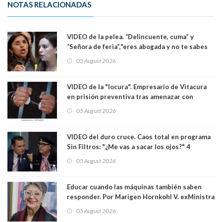
NOTAS RELACIONADAS
VIDEO de la pelea. “Delincuente, cuma” y
“Señora de feria”,"eres abogada y no te sabes
las leyes": el feo y duro fuego cruzado entre
05 August 2026
senadoras Camila Flores y Fabiola Campillai en
el Senado
VIDEO de la "locura". Empresario de Vitacura
en prisión preventiva tras amenazar con
pistola a siete niños que jugaban al "ring raja".
05 August 2026
Los persiguió en potente camioneta
VIDEO del duro cruce. Caos total en programa
Sin Filtros: "¿Me vas a sacar los ojos?" 4
panelistas abandonan set por estar invitado
05 August 2026
excarabinero que dejó ciego a Gustavo Gatica:
Lo trataron de "carnicero Crespo"
Educar cuando las máquinas también saben
responder. Por Marigen Hornkohl V. exMinistra
05 August 2026