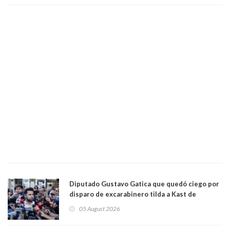
Diputado Gustavo Gatica que quedó ciego por
disparo de excarabinero tilda a Kast de
"activista de ultraderecha" tras celebrar
05 August 2026
absolución del exuniformado. Presidente DC
también criticó al mandatario