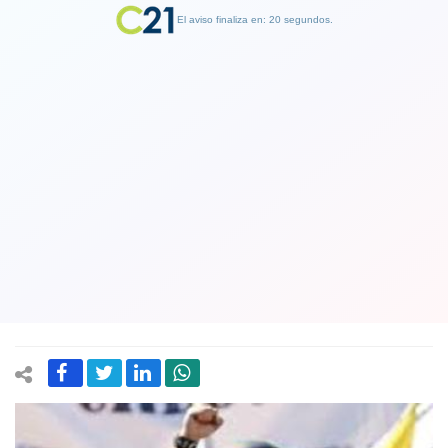
El aviso finaliza en: 19 segundos.
Finalizar Publicidad
Tribunal descarta prisión preventiva
para el ultraderechista Sebastián
Izquierdo tras audiencia de
reformalización
17 February 2021