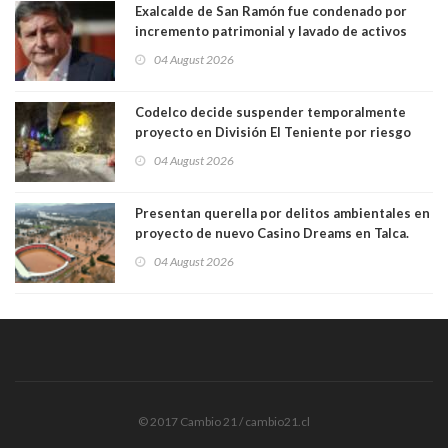
Exalcalde de San Ramón fue condenado por
incremento patrimonial y lavado de activos
04 August 2026
Codelco decide suspender temporalmente
proyecto en División El Teniente por riesgo
sísmico emergente:
04 August 2026
Presentan querella por delitos ambientales en
proyecto de nuevo Casino Dreams en Talca.
Está siendo construído sobre Humedal Urbano
04 August 2026
y en zona inundable
© 2017 Cambio 21 / cambio21.cl