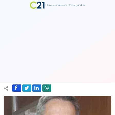
El aviso finaliza en: 19 segundos.
Finalizar Publicidad
Tricel ratifica reelección del rector
Juan Manuel Zolezzi en la Universidad
de Santiago
28 August 2019