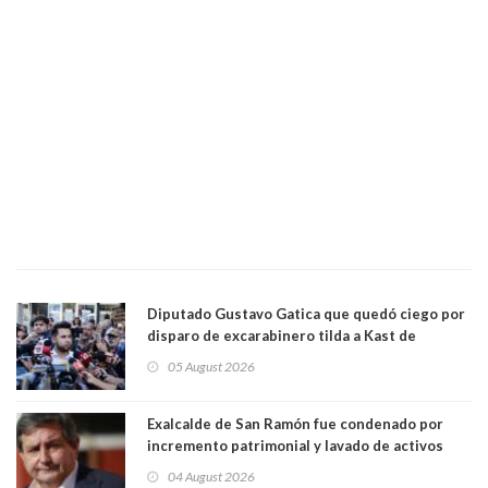
Diputado Gustavo Gatica que quedó ciego por
disparo de excarabinero tilda a Kast de
"activista de ultraderecha" tras celebrar
05 August 2026
absolución del exuniformado. Presidente DC
también criticó al mandatario
Exalcalde de San Ramón fue condenado por
incremento patrimonial y lavado de activos
04 August 2026