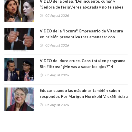
VIDEO de la pelea. “Delincuente, cuma” y
“Señora de feria”,"eres abogada y no te sabes
las leyes": el feo y duro fuego cruzado entre
05 August 2026
senadoras Camila Flores y Fabiola Campillai en
el Senado
VIDEO de la "locura". Empresario de Vitacura
en prisión preventiva tras amenazar con
pistola a siete niños que jugaban al "ring raja".
05 August 2026
Los persiguió en potente camioneta
VIDEO del duro cruce. Caos total en programa
Sin Filtros: "¿Me vas a sacar los ojos?" 4
panelistas abandonan set por estar invitado
05 August 2026
excarabinero que dejó ciego a Gustavo Gatica:
Lo trataron de "carnicero Crespo"
Educar cuando las máquinas también saben
responder. Por Marigen Hornkohl V. exMinistra
05 August 2026