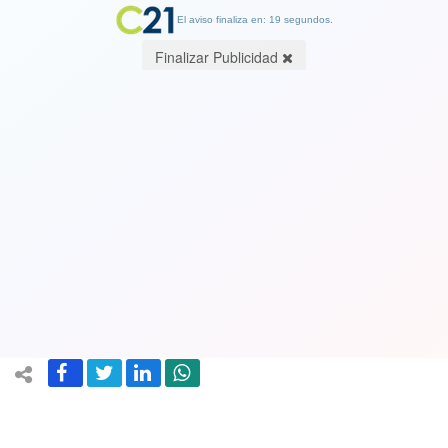
El aviso finaliza en: 19 segundos.
Finalizar Publicidad
Ver Video. "La paca es persona y
mamá": el duro descargo de carabinera
en actividad contra "feministas" tras
crimen de sargento Rita Olivares
27 March 2023