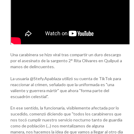
Una carabinera se hizo viral tras compartir un duro descargo
por el asesinato de la sargento 2° Rita Olivares en Quilpué a
manos de delincuentes.
La usuaria @Stefy.Apablaza utilizó su cuenta de TikTok para
reaccionar al crimen, señalado que la uniformada es "una
valiente y guerrera mártir" que ahora "forma parte del
escuadrón celestial".
En ese sentido, la funcionaria, visiblemente afectada por lo
sucedido, comenzó diciendo que "todos los carabineros que
nos tocó cumplir nuestro servicio nocturno tanto de guardia
como de población (...) nos mentalizamos de alguna
manera, nos hacemos la idea de que vamos a llegar al otro día