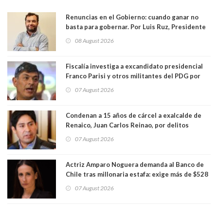
Renuncias en el Gobierno: cuando ganar no
basta para gobernar. Por Luis Ruz, Presidente
Centro Democracia y Comunidad (CDC)
08 August 2026
Fiscalía investiga a excandidato presidencial
Franco Parisi y otros militantes del PDG por
presunto lavado de activos y fraude
07 August 2026
Condenan a 15 años de cárcel a exalcalde de
Renaico, Juan Carlos Reinao, por delitos
sexuales y aborto
07 August 2026
Actriz Amparo Noguera demanda al Banco de
Chile tras millonaria estafa: exige más de $528
millones
07 August 2026