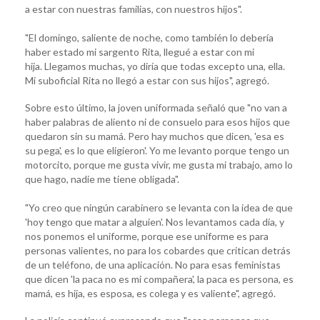
a estar con nuestras familias, con nuestros hijos".
"El domingo, saliente de noche, como también lo debería
haber estado mi sargento Rita, llegué a estar con mi
hija. Llegamos muchas, yo diría que todas excepto una, ella.
Mi suboficial Rita no llegó a estar con sus hijos", agregó.
Sobre esto último, la joven uniformada señaló que "no van a
haber palabras de aliento ni de consuelo para esos hijos que
quedaron sin su mamá. Pero hay muchos que dicen, 'esa es
su pega', es lo que eligieron'. Yo me levanto porque tengo un
motorcito, porque me gusta vivir, me gusta mi trabajo, amo lo
que hago, nadie me tiene obligada".
"Yo creo que ningún carabinero se levanta con la idea de que
'hoy tengo que matar a alguien'. Nos levantamos cada día, y
nos ponemos el uniforme, porque ese uniforme es para
personas valientes, no para los cobardes que critican detrás
de un teléfono, de una aplicación. No para esas feministas
que dicen 'la paca no es mi compañera', la paca es persona, es
mamá, es hija, es esposa, es colega y es valiente", agregó.