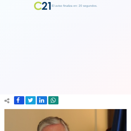
El aviso finaliza en: 19 segundos.
Finalizar Publicidad
Vocero de la Corte Suprema y disputa
con Tribunal Constitucional: no es una
guerra mundial
09 October 2019