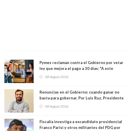
Pymes reclaman contra el Gobierno por vetar
ley que mejora el pago a 30 días: "A este
gobierno no le interesan las pequeñas y
08 August 2026
medianas empresas"
Renuncias en el Gobierno: cuando ganar no
basta para gobernar. Por Luis Ruz, Presidente
Centro Democracia y Comunidad (CDC)
08 August 2026
Fiscalía investiga a excandidato presidencial
Franco Parisi y otros militantes del PDG por