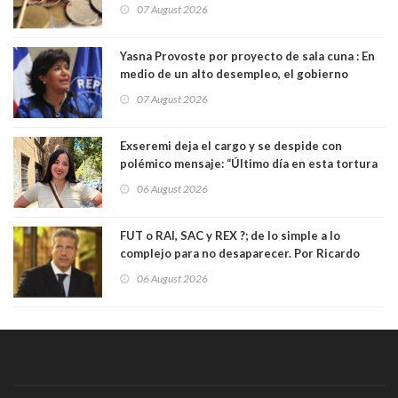
07 August 2026
Yasna Provoste por proyecto de sala cuna : En
medio de un alto desempleo, el gobierno
insiste en debilitar el Seguro de Cesantía
07 August 2026
Exseremi deja el cargo y se despide con
polémico mensaje: “Último día en esta tortura
llamada ser seremi de Kast”
06 August 2026
FUT o RAI, SAC y REX ?; de lo simple a lo
complejo para no desaparecer. Por Ricardo
Rincón. Abogado
06 August 2026