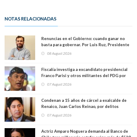
NOTAS RELACIONADAS
Renuncias en el Gobierno: cuando ganar no
basta para gobernar. Por Luis Ruz, Presidente
Centro Democracia y Comunidad (CDC)
08 August 2026
Fiscalía investiga a excandidato presidencial
Franco Parisi y otros militantes del PDG por
presunto lavado de activos y fraude
07 August 2026
Condenan a 15 años de cárcel a exalcalde de
Renaico, Juan Carlos Reinao, por delitos
sexuales y aborto
07 August 2026
Actriz Amparo Noguera demanda al Banco de