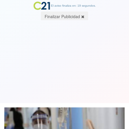
El aviso finaliza en: 19 segundos.
Finalizar Publicidad
Vuelven a subir las cifras: Minsal
reportó 4.567 casos nuevos de
contagios por Coronavirus
04 March 2021