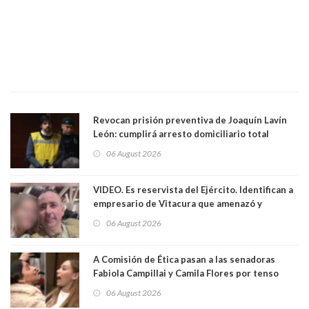
Revocan prisión preventiva de Joaquín Lavín
León: cumplirá arresto domiciliario total
06 August 2026
VIDEO. Es reservista del Ejército. Identifican a
empresario de Vitacura que amenazó y
secuestró por una hora a 7 niños que jugaban
06 August 2026
al "ring raja". Se trata de Andrés Arrieta y la
empresa donde era gerente lo suspendió
A Comisión de Ética pasan a las senadoras
Fabiola Campillai y Camila Flores por tenso
enfrentamiento entre ambas parlamentarias
06 August 2026