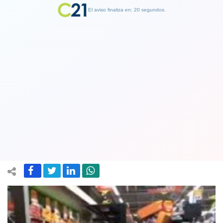
El aviso finaliza en: 19 segundos.
Finalizar Publicidad
Walmart cifra en más de 60
supermercados afectados por saqueos
a nivel nacional
20 October 2019