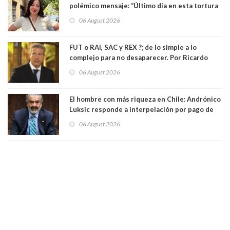
polémico mensaje: “Último día en esta tortura
llamada ser seremi de Kast”
06 August 2026
FUT o RAI, SAC y REX ?; de lo simple a lo
complejo para no desaparecer. Por Ricardo
Rincón. Abogado
06 August 2026
El hombre con más riqueza en Chile: Andrónico
Luksic responde a interpelación por pago de
contribuciones: “Voy a seguir pagando hasta el
06 August 2026
día que me muera”