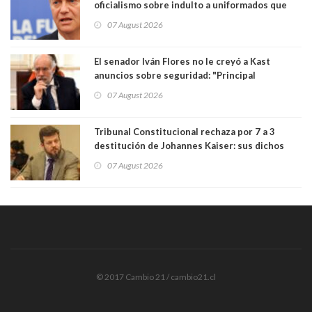
oficialismo sobre indulto a uniformados que
están presos: "Se van a analizar en su mérito"
07 August 2026
El senador Iván Flores no le creyó a Kast
anuncios sobre seguridad: "Principal
herramienta sigue sin urgencia clave para
07 August 2026
perseguir ruta del dinero y levantar secreto
bancario"
Tribunal Constitucional rechaza por 7 a 3
destitución de Johannes Kaiser: sus dichos
sobre el golpe de Estado ya no importan para la
07 August 2026
justicia constitucional porque no es diputado
© 2017 Cambio 21 / cambio21.cl