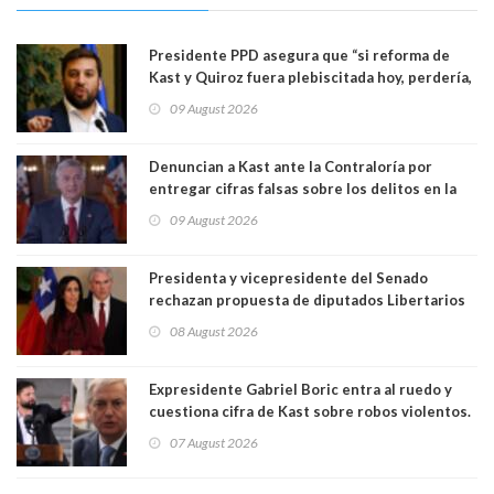
Presidente PPD asegura que “si reforma de
Kast y Quiroz fuera plebiscitada hoy, perdería,
la mayoría está en contra”. Y si el "TC resuelve
09 August 2026
a favor de la oposición, sería una victoria de la
ciudadanía”
Denuncian a Kast ante la Contraloría por
entregar cifras falsas sobre los delitos en la
cadena nacional
09 August 2026
Presidenta y vicepresidente del Senado
rechazan propuesta de diputados Libertarios
para suspender Ley Karin por cinco años:
08 August 2026
"Constituye un camino equivocado"
Expresidente Gabriel Boric entra al ruedo y
cuestiona cifra de Kast sobre robos violentos.
Gobierno le respondió
07 August 2026