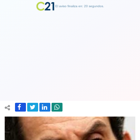
El aviso finaliza en: 19 segundos.
Finalizar Publicidad
Alcalde Felipe Alessandri: A mí los
vecinos no se me están muriendo de
coronavirus, sino que de hambre
09 May 2020