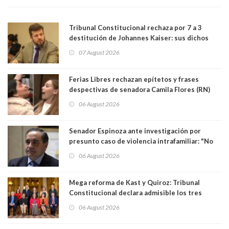
Tribunal Constitucional rechaza por 7 a 3
destitución de Johannes Kaiser: sus dichos
sobre el golpe de Estado ya no importan para la
07 August 2026
justicia constitucional porque no es diputado
Ferias Libres rechazan epítetos y frases
despectivas de senadora Camila Flores (RN)
para maltratar a senadora Campillai
06 August 2026
Senador Espinoza ante investigación por
presunto caso de violencia intrafamiliar: "No
existe denuncia en mi contra". PS entregó
06 August 2026
antecedentes a Tribunal Supremo
Mega reforma de Kast y Quiroz: Tribunal
Constitucional declara admisible los tres
requerimientos de la oposición
06 August 2026