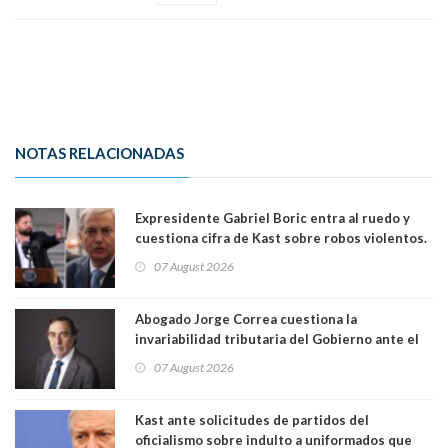
NOTAS RELACIONADAS
Expresidente Gabriel Boric entra al ruedo y
cuestiona cifra de Kast sobre robos violentos.
Gobierno le respondió
07 August 2026
Abogado Jorge Correa cuestiona la
invariabilidad tributaria del Gobierno ante el
Tribunal Constitucional: “Es contraria a la
07 August 2026
democracia” y "defendemos la alternancia en el
poder"
Kast ante solicitudes de partidos del
oficialismo sobre indulto a uniformados que