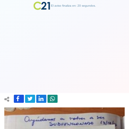
El aviso finaliza en: 19 segundos.
Finalizar Publicidad
Apoderados denuncian a jardín
infantil que envió propaganda a favor
de Piñera
15 December 2017