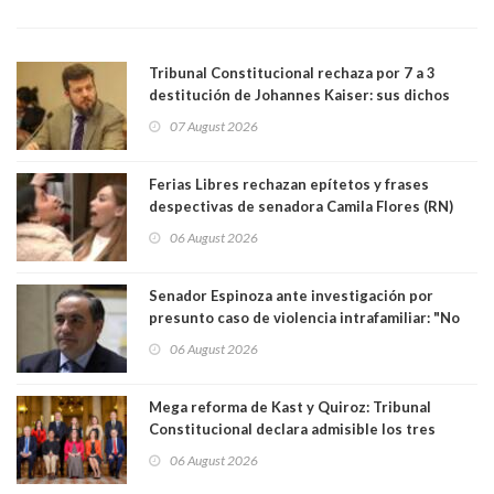
Tribunal Constitucional rechaza por 7 a 3
destitución de Johannes Kaiser: sus dichos
sobre el golpe de Estado ya no importan para la
07 August 2026
justicia constitucional porque no es diputado
Ferias Libres rechazan epítetos y frases
despectivas de senadora Camila Flores (RN)
para maltratar a senadora Campillai
06 August 2026
Senador Espinoza ante investigación por
presunto caso de violencia intrafamiliar: "No
existe denuncia en mi contra". PS entregó
06 August 2026
antecedentes a Tribunal Supremo
Mega reforma de Kast y Quiroz: Tribunal
Constitucional declara admisible los tres
requerimientos de la oposición
06 August 2026