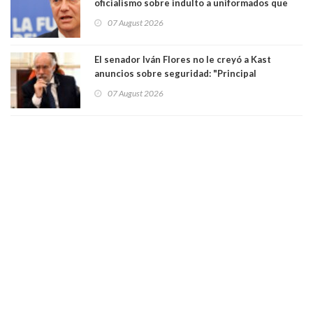
oficialismo sobre indulto a uniformados que
están presos: "Se van a analizar en su mérito"
07 August 2026
El senador Iván Flores no le creyó a Kast
anuncios sobre seguridad: "Principal
herramienta sigue sin urgencia clave para
07 August 2026
perseguir ruta del dinero y levantar secreto
bancario"