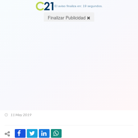
El aviso finaliza en: 19 segundos.
Finalizar Publicidad
Dura reacción de jefe de diputados DC
al conocer reavalúo de casa de Piñera
que pagaba sólo 500 pesos en
contribuciones: "Una sinverguenzura".
Piden sanciones contra alcalde de
Pucón (RN) por "no desalojar" terreno
11 May 2019