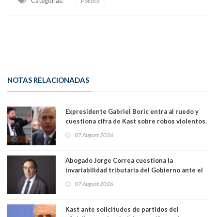
Categorias:
Política
NOTAS RELACIONADAS
Expresidente Gabriel Boric entra al ruedo y
cuestiona cifra de Kast sobre robos violentos.
Gobierno le respondió
07 August 2026
Abogado Jorge Correa cuestiona la
invariabilidad tributaria del Gobierno ante el
Tribunal Constitucional: “Es contraria a la
07 August 2026
democracia” y "defendemos la alternancia en el
poder"
Kast ante solicitudes de partidos del