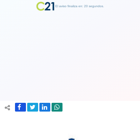
El aviso finaliza en: 19 segundos.
Finalizar Publicidad
El lucro desatado: Isapres ganan más
de 115 millones de dólares en 2020:
Un alza de ¡¡772%!! respecto de 2019
05 March 2021