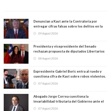
Denuncian a Kast ante la Contraloría por
entregar cifras falsas sobre los delitos en la
cadena nacional
09 August 2026
Presidenta y vicepresidente del Senado
rechazan propuesta de diputados Libertarios
para suspender Ley Karin por cinco años:
08 August 2026
"Constituye un camino equivocado"
Expresidente Gabriel Boric entra al ruedo y
cuestiona cifra de Kast sobre robos violentos.
Gobierno le respondió
07 August 2026
Abogado Jorge Correa cuestiona la
invariabilidad tributaria del Gobierno ante el
Tribunal Constitucional: “Es contraria a la
07 August 2026