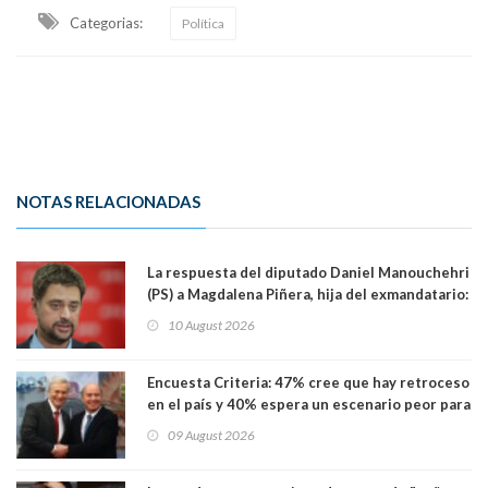
Categorias:
Política
NOTAS RELACIONADAS
La respuesta del diputado Daniel Manouchehri
(PS) a Magdalena Piñera, hija del exmandatario:
"Les molesta que toquemos a quienes se
10 August 2026
creían intocables"
Encuesta Criteria: 47% cree que hay retroceso
en el país y 40% espera un escenario peor para
el empleo
09 August 2026