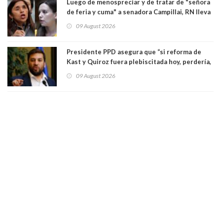
Luego de menospreciar y de tratar de "señora
de feria y cuma" a senadora Campillai, RN lleva
al Tribunal Supremo a la senadora Camila
09 August 2026
Flores
Presidente PPD asegura que “si reforma de
Kast y Quiroz fuera plebiscitada hoy, perdería,
la mayoría está en contra”. Y si el "TC resuelve
09 August 2026
a favor de la oposición, sería una victoria de la
ciudadanía”