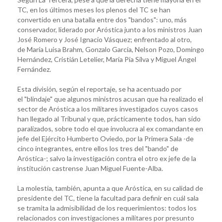
TC, en los últimos meses los plenos del TC se han
convertido en una batalla entre dos "bandos": uno, más
conservador, liderado por Aróstica junto a los ministros Juan
José Romero y José Ignacio Vásquez; enfrentado al otro,
de María Luisa Brahm, Gonzalo García, Nelson Pozo, Domingo
Hernández, Cristián Letelier, María Pía Silva y Miguel Ángel
Fernández.
Esta división, según el reportaje, se ha acentuado por
el "blindaje" que algunos ministros acusan que ha realizado el
sector de Aróstica a los militares investigados cuyos casos
han llegado al Tribunal y que, prácticamente todos, han sido
paralizados, sobre todo el que involucra al ex comandante en
jefe del Ejército Humberto Oviedo, por la Primera Sala -de
cinco integrantes, entre ellos los tres del "bando" de
Aróstica-; salvo la investigación contra el otro ex jefe de la
institución castrense Juan Miguel Fuente-Alba.
La molestia, también, apunta a que Aróstica, en su calidad de
presidente del TC, tiene la facultad para definir en cuál sala
se tramita la admisibilidad de los requerimientos: todos los
relacionados con investigaciones a militares por presunto