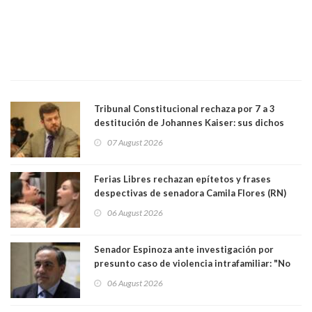
Tribunal Constitucional rechaza por 7 a 3
destitución de Johannes Kaiser: sus dichos
sobre el golpe de Estado ya no importan para la
07 August 2026
justicia constitucional porque no es diputado
Ferias Libres rechazan epítetos y frases
despectivas de senadora Camila Flores (RN)
para maltratar a senadora Campillai
06 August 2026
Senador Espinoza ante investigación por
presunto caso de violencia intrafamiliar: "No
existe denuncia en mi contra". PS entregó
06 August 2026
antecedentes a Tribunal Supremo