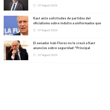
Tribunal Constitucional: “Es contraria a la
07 August 2026
democracia” y "defendemos la alternancia en el
poder"
Kast ante solicitudes de partidos del
oficialismo sobre indulto a uniformados que
están presos: "Se van a analizar en su mérito"
07 August 2026
El senador Iván Flores no le creyó a Kast
anuncios sobre seguridad: "Principal
herramienta sigue sin urgencia clave para
07 August 2026
perseguir ruta del dinero y levantar secreto
bancario"