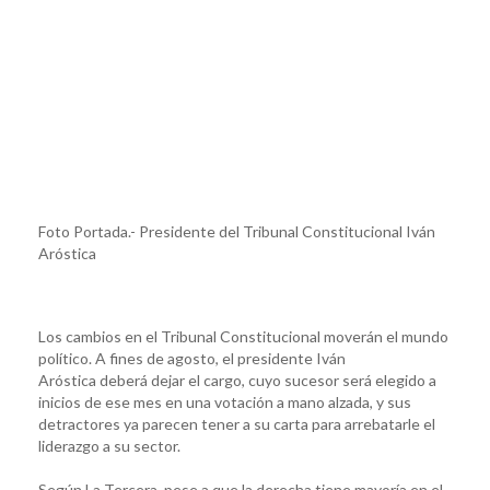
Foto Portada.- Presidente del Tribunal Constitucional Iván
Aróstica
Los cambios en el Tribunal Constitucional moverán el mundo
político. A fines de agosto, el presidente Iván
Aróstica deberá dejar el cargo, cuyo sucesor será elegido a
inicios de ese mes en una votación a mano alzada, y sus
detractores ya parecen tener a su carta para arrebatarle el
liderazgo a su sector.
Según La Tercera, pese a que la derecha tiene mayoría en el