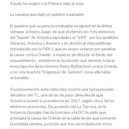
fraude los asignó a la Primera Sala, la suya.
La semana que dejó un quiebre insalvable
El quiebre que ya parecía insalvable se agravó en la última
semana: primero, luego de que el viernes los tres ministros
del "bando" de Aróstica (apodados el "VAR" -por los apellidos
Vásquez, Aróstica y Romero y en alusión al videoarbitraje
introducido por la FIFA-), que en enero votaron por paralizar
la causa contra Oviedo -a esperas de discutir el fondo del
requerimiento-, emitieron la resolución que detenía toda la
investigación de la ministra Romy Rutherford contra Oviedo,
y no sólo la arista "Empresas de Turismo", como ella había
entendido.
Posteriormente, este miércoles ocurrió una tensa reunión
del pleno del TC, una de las de peor clima desde que
Aróstica asumió la presidencia en 2017, según cinco de los
ministros presentes. De acuerdo con La Tercera, en la
instancia Gonzalo García (cercano a la DC) le pidió que
priorizara la causa de Oviedo en la tabla de las que revisarán
la próxima semana, posición que fue secundada por otros