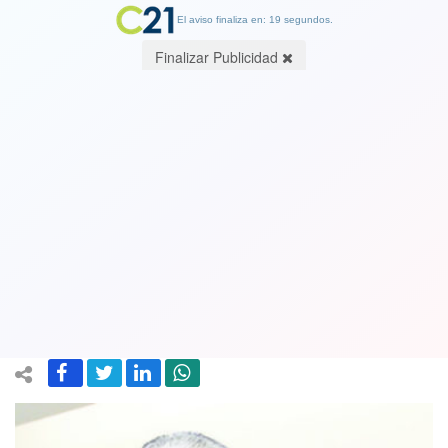
El aviso finaliza en: 19 segundos.
Finalizar Publicidad
El TC en pugna permanente: Los
designados se dividen en bandos, se
demoran en redactar fallos y su
presidente toma dudosas decisiones
14 July 2019