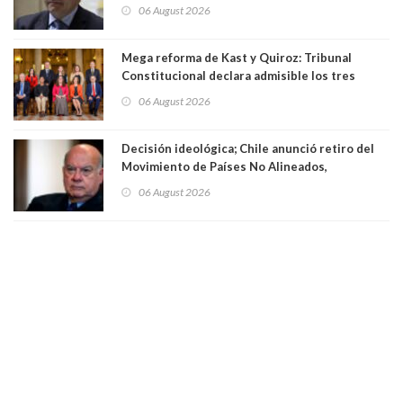
existe denuncia en mi contra". PS entregó
06 August 2026
antecedentes a Tribunal Supremo
Mega reforma de Kast y Quiroz: Tribunal
Constitucional declara admisible los tres
requerimientos de la oposición
06 August 2026
Decisión ideológica; Chile anunció retiro del
Movimiento de Países No Alineados,
organización de la que formaba parte desde
06 August 2026
1971. Excanciller Insulza lamentó decisión