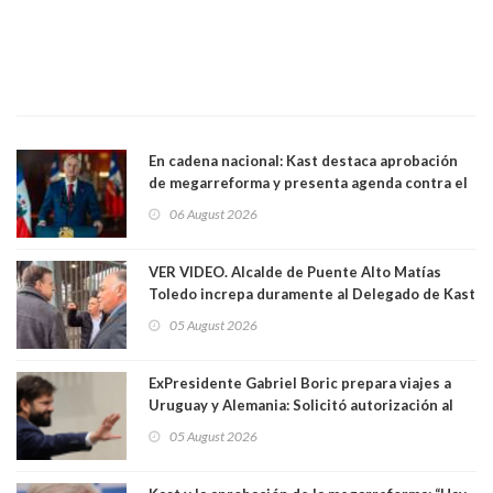
En cadena nacional: Kast destaca aprobación
de megarreforma y presenta agenda contra el
Crimen Organizado y el Terrorismo
06 August 2026
VER VIDEO. Alcalde de Puente Alto Matías
Toledo increpa duramente al Delegado de Kast
Germán Codina por crisis de seguridad. "El
05 August 2026
delegado nuevamente arrancando"
ExPresidente Gabriel Boric prepara viajes a
Uruguay y Alemania: Solicitó autorización al
Congreso
05 August 2026