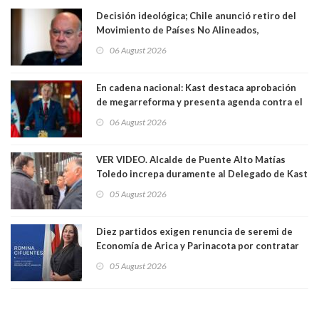
Decisión ideológica; Chile anunció retiro del
Movimiento de Países No Alineados,
organización de la que formaba parte desde
06 August 2026
1971. Excanciller Insulza lamentó decisión
En cadena nacional: Kast destaca aprobación
de megarreforma y presenta agenda contra el
Crimen Organizado y el Terrorismo
06 August 2026
VER VIDEO. Alcalde de Puente Alto Matías
Toledo increpa duramente al Delegado de Kast
Germán Codina por crisis de seguridad. "El
05 August 2026
delegado nuevamente arrancando"
Diez partidos exigen renuncia de seremi de
Economía de Arica y Parinacota por contratar
solo a militantes del Gobierno. Entre ellas hay
05 August 2026
una militante de RN, detenida con 47 kilos de
droga