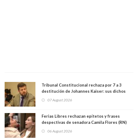
Tribunal Constitucional rechaza por 7 a 3
destitución de Johannes Kaiser: sus dichos
sobre el golpe de Estado ya no importan para la
07 August 2026
justicia constitucional porque no es diputado
Ferias Libres rechazan epítetos y frases
despectivas de senadora Camila Flores (RN)
para maltratar a senadora Campillai
06 August 2026