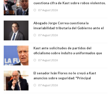
cuestiona cifra de Kast sobre robos violentos.
Gobierno le respondió
07 August 2026
Abogado Jorge Correa cuestiona la
invariabilidad tributaria del Gobierno ante el
Tribunal Constitucional: “Es contraria a la
07 August 2026
democracia” y "defendemos la alternancia en el
poder"
Kast ante solicitudes de partidos del
oficialismo sobre indulto a uniformados que
están presos: "Se van a analizar en su mérito"
07 August 2026
El senador Iván Flores no le creyó a Kast
anuncios sobre seguridad: "Principal
herramienta sigue sin urgencia clave para
07 August 2026
perseguir ruta del dinero y levantar secreto
bancario"