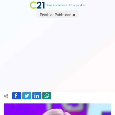
El aviso finaliza en: 19 segundos.
Finalizar Publicidad
¿Otra vez con el gobierno anterior?
Piñera atribuye a su "desorden
migratorio" el rechazo a Pacto de
Marrakech
15 December 2018