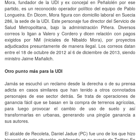
Mora, fundador de la UDI y ex concejal en Peñalolén por ese
partido, es un reconocido operador político del equipo de Pablo
Longueira. En Dicom, Mora figura con domicilio laboral en Suecia
286, la sede de la UDI. Este personaje fue director del Servicio de
Salud Metropolitana, bajo la administración Piñera. Diversos
correos lo ligan a Valero y Cordero y dicen relación con pagos
exigidos por NM (iniciales de Nibaldo Mora), por proyectos
adjudicados presuntamente de manera ilegal. Los correos datan
entre el 18 de octubre de 2012 al 6 de diciembre de 2013, siendo
ministro Jaime Mañalich.
Otro punto más para la UDI
Jamás se escuchó un reclamo desde la derecha o de su prensa
adicta en casos similares que han tenido a otros connotados
personajes de ese sector detrás. Se trata de operaciones de
ganancia fácil que se basan en la compra de terrenos agrícolas,
para luego provocar el cambio de uso de suelo y así
transformarlas en urbanas, generando una pingüe ganancia a
sus autores.
El alcalde de Recoleta, Daniel Jadue (PC) fue uno de los que hizo
hincapié de esta situación, publicando en su cuenta de Twitter: En