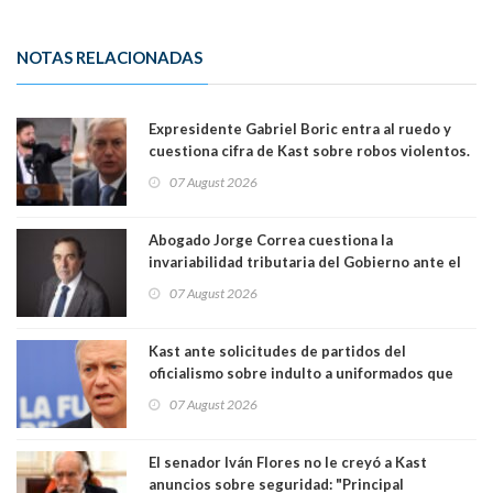
NOTAS RELACIONADAS
Expresidente Gabriel Boric entra al ruedo y
cuestiona cifra de Kast sobre robos violentos.
Gobierno le respondió
07 August 2026
Abogado Jorge Correa cuestiona la
invariabilidad tributaria del Gobierno ante el
Tribunal Constitucional: “Es contraria a la
07 August 2026
democracia” y "defendemos la alternancia en el
poder"
Kast ante solicitudes de partidos del
oficialismo sobre indulto a uniformados que
están presos: "Se van a analizar en su mérito"
07 August 2026
El senador Iván Flores no le creyó a Kast
anuncios sobre seguridad: "Principal