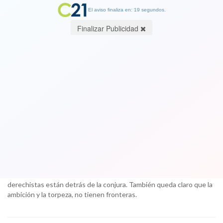
El aviso finaliza en: 18 segundos.
Finalizar Publicidad
¡Otro más para la UDI!: Caso Caval se
suma a la lista de casos judiciales con
militantes del partido en sus filas
11 October 2017
Al cumplirse dos años y diez meses del estallido del caso, aún
quedan muchas interrogantes sin respuesta, sin embargo subsiste
una certeza que ha rodeado todo la trama: manos oscuras
derechistas están detrás de la conjura. También queda claro que la
ambición y la torpeza, no tienen fronteras.