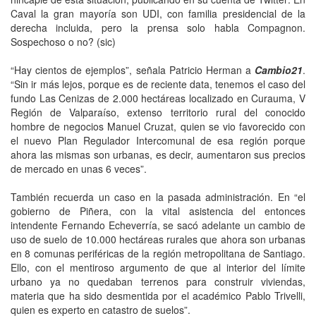
Caval la gran mayoría son UDI, con familia presidencial de la
derecha incluida, pero la prensa solo habla Compagnon.
Sospechoso o no? (sic)
“Hay cientos de ejemplos”, señala Patricio Herman a
Cambio21
.
“Sin ir más lejos, porque es de reciente data, tenemos el caso del
fundo Las Cenizas de 2.000 hectáreas localizado en Curauma, V
Región de Valparaíso, extenso territorio rural del conocido
hombre de negocios Manuel Cruzat, quien se vio favorecido con
el nuevo Plan Regulador Intercomunal de esa región porque
ahora las mismas son urbanas, es decir, aumentaron sus precios
de mercado en unas 6 veces”.
También recuerda un caso en la pasada administración. En “el
gobierno de Piñera, con la vital asistencia del entonces
intendente Fernando Echeverría, se sacó adelante un cambio de
uso de suelo de 10.000 hectáreas rurales que ahora son urbanas
en 8 comunas periféricas de la región metropolitana de Santiago.
Ello, con el mentiroso argumento de que al interior del límite
urbano ya no quedaban terrenos para construir viviendas,
materia que ha sido desmentida por el académico Pablo Trivelli,
quien es experto en catastro de suelos”.