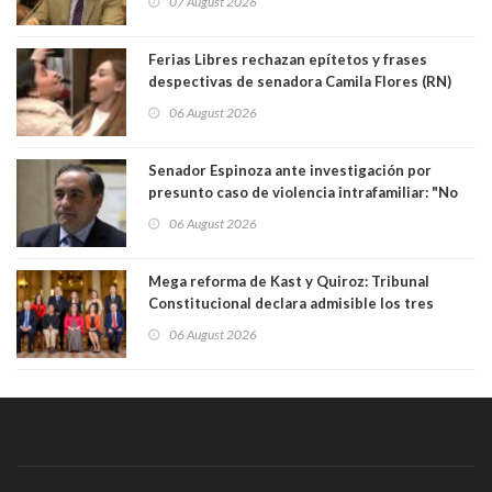
07 August 2026
justicia constitucional porque no es diputado
Ferias Libres rechazan epítetos y frases
despectivas de senadora Camila Flores (RN)
para maltratar a senadora Campillai
06 August 2026
Senador Espinoza ante investigación por
presunto caso de violencia intrafamiliar: "No
existe denuncia en mi contra". PS entregó
06 August 2026
antecedentes a Tribunal Supremo
Mega reforma de Kast y Quiroz: Tribunal
Constitucional declara admisible los tres
requerimientos de la oposición
06 August 2026