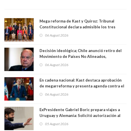
Mega reforma de Kast y Quiroz: Tribunal
Constitucional declara admisible los tres
requerimientos de la oposición
06 August 2026
Decisión ideológica; Chile anunció retiro del
Movimiento de Países No Alineados,
organización de la que formaba parte desde
06 August 2026
1971. Excanciller Insulza lamentó decisión
En cadena nacional: Kast destaca aprobación
de megarreforma y presenta agenda contra el
Crimen Organizado y el Terrorismo
06 August 2026
ExPresidente Gabriel Boric prepara viajes a
Uruguay y Alemania: Solicitó autorización al
Congreso
05 August 2026