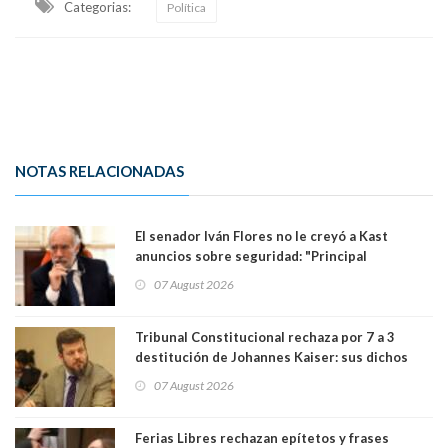
Categorias:
Política
NOTAS RELACIONADAS
El senador Iván Flores no le creyó a Kast
anuncios sobre seguridad: "Principal
herramienta sigue sin urgencia clave para
07 August 2026
perseguir ruta del dinero y levantar secreto
bancario"
Tribunal Constitucional rechaza por 7 a 3
destitución de Johannes Kaiser: sus dichos
sobre el golpe de Estado ya no importan para la
07 August 2026
justicia constitucional porque no es diputado
Ferias Libres rechazan epítetos y frases