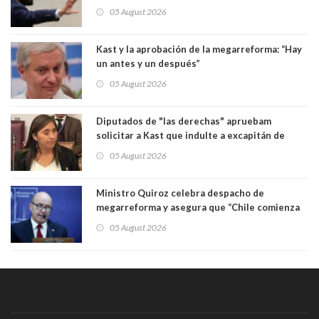
Congreso
05 August 2026
Kast y la aprobación de la megarreforma: “Hay
un antes y un después”
05 August 2026
Diputados de "las derechas" apruebam
solicitar a Kast que indulte a excapitán de
carabineros condenado por dejar ciega a
05 August 2026
senadora Fabiola Campillai
Ministro Quiroz celebra despacho de
megarreforma y asegura que “Chile comienza
nuevamente a crecer”
05 August 2026