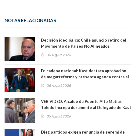
NOTAS RELACIONADAS
Decisión ideológica; Chile anunció retiro del
Movimiento de Países No Alineados,
organización de la que formaba parte desde
06 August 2026
1971. Excanciller Insulza lamentó decisión
En cadena nacional: Kast destaca aprobación
de megarreforma y presenta agenda contra el
Crimen Organizado y el Terrorismo
06 August 2026
VER VIDEO. Alcalde de Puente Alto Matías
Toledo increpa duramente al Delegado de Kast
Germán Codina por crisis de seguridad. "El
05 August 2026
delegado nuevamente arrancando"
Diez partidos exigen renuncia de seremi de