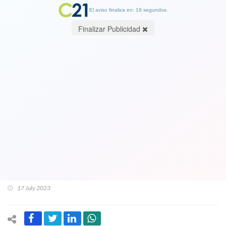
El aviso finaliza en: 19 segundos.
Finalizar Publicidad
Senador Ossandón (RN) culpa a los
parlamentarios de su propio partido
por fracaso de acusación
constitucional: La "transformaron en
que si era homosexual o no el
ministro"
17 July 2023