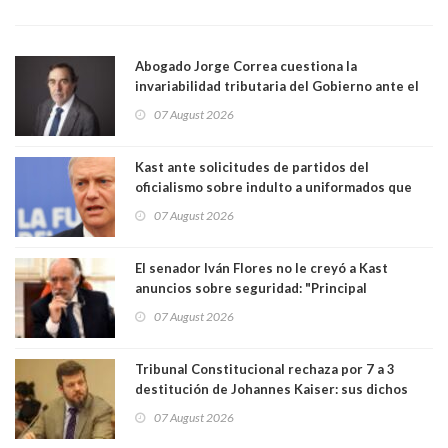
Abogado Jorge Correa cuestiona la
invariabilidad tributaria del Gobierno ante el
Tribunal Constitucional: “Es contraria a la
07 August 2026
democracia” y "defendemos la alternancia en el
poder"
Kast ante solicitudes de partidos del
oficialismo sobre indulto a uniformados que
están presos: "Se van a analizar en su mérito"
07 August 2026
El senador Iván Flores no le creyó a Kast
anuncios sobre seguridad: "Principal
herramienta sigue sin urgencia clave para
07 August 2026
perseguir ruta del dinero y levantar secreto
bancario"
Tribunal Constitucional rechaza por 7 a 3
destitución de Johannes Kaiser: sus dichos
sobre el golpe de Estado ya no importan para la
07 August 2026
justicia constitucional porque no es diputado