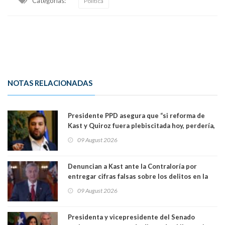
Categorias:
Política
NOTAS RELACIONADAS
Presidente PPD asegura que “si reforma de
Kast y Quiroz fuera plebiscitada hoy, perdería,
la mayoría está en contra”. Y si el "TC resuelve
09 August 2026
a favor de la oposición, sería una victoria de la
ciudadanía”
Denuncian a Kast ante la Contraloría por
entregar cifras falsas sobre los delitos en la
cadena nacional
09 August 2026
Presidenta y vicepresidente del Senado