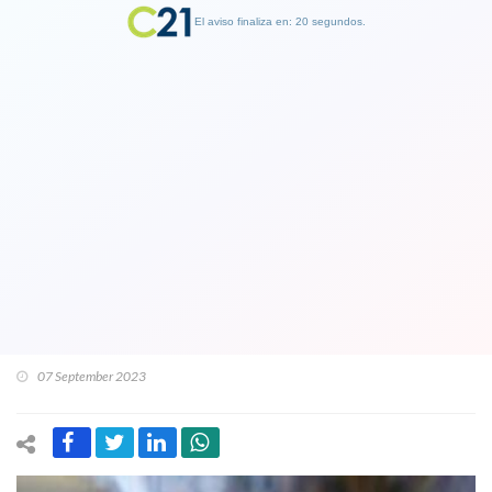
El aviso finaliza en: 19 segundos.
Finalizar Publicidad
Senadora Provoste por política
monetaria: “Esta polarización, división
del país y la falta de diálogo no le hace
bien a la tarea de recuperar el
crecimiento y la creación de empleos”
07 September 2023