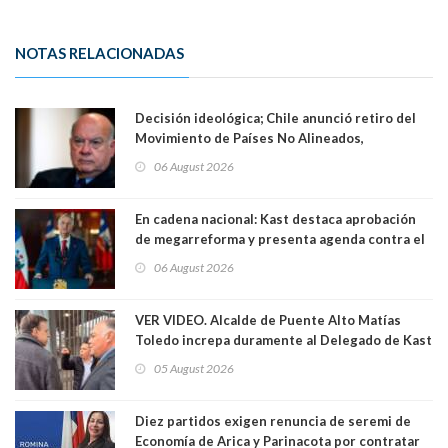
NOTAS RELACIONADAS
Decisión ideológica; Chile anunció retiro del
Movimiento de Países No Alineados,
organización de la que formaba parte desde
06 August 2026
1971. Excanciller Insulza lamentó decisión
En cadena nacional: Kast destaca aprobación
de megarreforma y presenta agenda contra el
Crimen Organizado y el Terrorismo
06 August 2026
VER VIDEO. Alcalde de Puente Alto Matías
Toledo increpa duramente al Delegado de Kast
Germán Codina por crisis de seguridad. "El
05 August 2026
delegado nuevamente arrancando"
Diez partidos exigen renuncia de seremi de
Economía de Arica y Parinacota por contratar