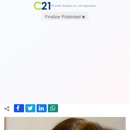
El aviso finaliza en: 19 segundos.
Finalizar Publicidad
Tal como lo aseguró Cambio21, Boric
le pidió la renuncia a ministra de
Justicia Marcela Ríos. Asume abogado
Luis Cordero
07 January 2023