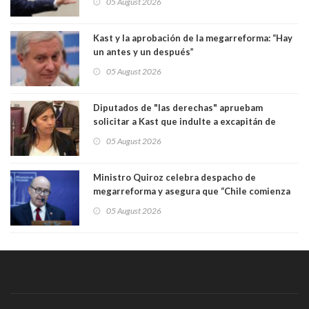
05 August 2026
Kast y la aprobación de la megarreforma: “Hay
un antes y un después”
05 August 2026
Diputados de "las derechas" apruebam
solicitar a Kast que indulte a excapitán de
carabineros condenado por dejar ciega a
05 August 2026
senadora Fabiola Campillai
Ministro Quiroz celebra despacho de
megarreforma y asegura que “Chile comienza
nuevamente a crecer”
05 August 2026