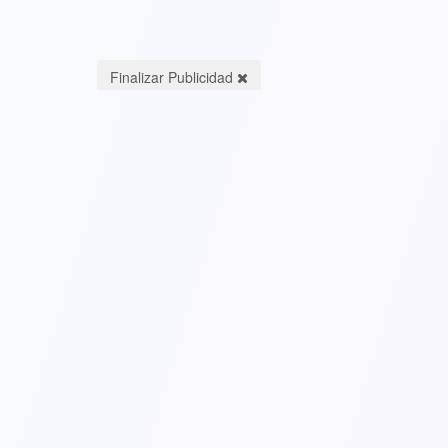
Finalizar Publicidad