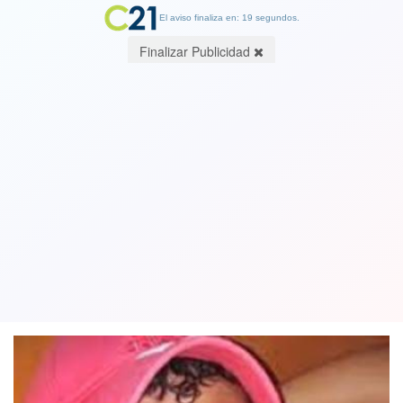
El aviso finaliza en: 19 segundos.
Finalizar Publicidad
Asesino serial: “Psicópata de Copiapó”,
Hugo Pastén, fue condenado a tres
penas de presidio perpetuo
07 August 2022