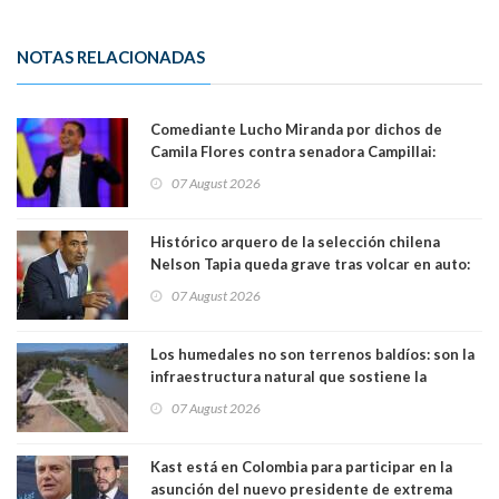
NOTAS RELACIONADAS
Comediante Lucho Miranda por dichos de
Camila Flores contra senadora Campillai:
"Pensar que todo se consigue por pena es una
07 August 2026
forma de quitar dignidad"
Histórico arquero de la selección chilena
Nelson Tapia queda grave tras volcar en auto:
manejaba en estado de ebriedad
07 August 2026
Los humedales no son terrenos baldíos: son la
infraestructura natural que sostiene la
vida. Por Alfredo Peña, Periodista
07 August 2026
Kast está en Colombia para participar en la
asunción del nuevo presidente de extrema