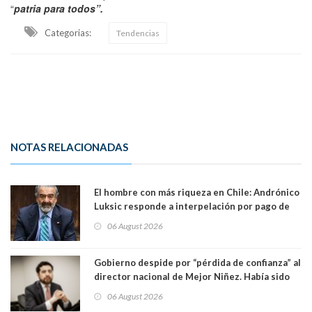
“
patria para todos”.
Categorias:
Tendencias
NOTAS RELACIONADAS
El hombre con más riqueza en Chile: Andrónico
Luksic responde a interpelación por pago de
contribuciones: “Voy a seguir pagando hasta el
06 August 2026
día que me muera”
Gobierno despide por “pérdida de confianza” al
director nacional de Mejor Niñez. Había sido
elegido por Alta Dirección Pública
06 August 2026