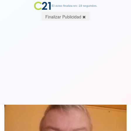
El aviso finaliza en: 19 segundos.
Finalizar Publicidad
Atrevámonos a coincidir. Por Miguel
Salazar B., Analista Político, Consultor
26 April 2021