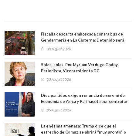
Fiscalía descarta emboscada contra bus de
Gendarmería en La Cisterna: Detenido será
formalizado por robo
05 August 2026
Solos, solas. Por Myriam Verdugo Godoy.
Periodista, Vicepresidenta DC
05 August 2026
Diez partidos exigen renuncia de seremi de
Economía de Arica y Parinacota por contratar
solo a militantes del Gobierno. Entre ellas hay
05 August 2026
una militante de RN, detenida con 47 kilos de
droga
La enésima amenaza: Trump dice que el
estrecho de Ormuz se abrirá "muy pronto" o