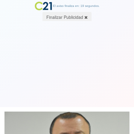
El aviso finaliza en: 19 segundos.
Finalizar Publicidad
Caso Audios: Ministerio Público
suspende a fiscal Carlos Palma por
chats con Luis Hermosilla
26 September 2024