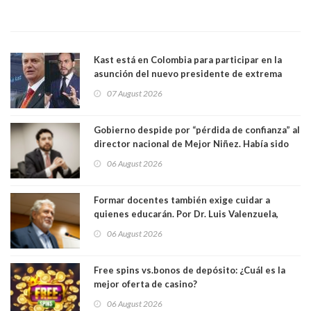
Kast está en Colombia para participar en la
asunción del nuevo presidente de extrema
derecha Abelardo de la Espriella
07 August 2026
Gobierno despide por “pérdida de confianza” al
director nacional de Mejor Niñez. Había sido
elegido por Alta Dirección Pública
06 August 2026
Formar docentes también exige cuidar a
quienes educarán. Por Dr. Luis Valenzuela,
Patricia Bravo Rojas, Francisca Paudif Carcamo,
06 August 2026
Académicos U. Católica Silva Henríquez
Free spins vs.bonos de depósito: ¿Cuál es la
mejor oferta de casino?
06 August 2026