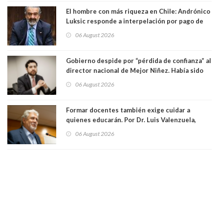
El hombre con más riqueza en Chile: Andrónico
Luksic responde a interpelación por pago de
contribuciones: “Voy a seguir pagando hasta el
06 August 2026
día que me muera”
Gobierno despide por “pérdida de confianza” al
director nacional de Mejor Niñez. Había sido
elegido por Alta Dirección Pública
06 August 2026
Formar docentes también exige cuidar a
quienes educarán. Por Dr. Luis Valenzuela,
Patricia Bravo Rojas, Francisca Paudif Carcamo,
06 August 2026
Académicos U. Católica Silva Henríquez