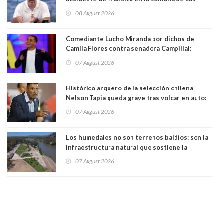
Condes
08 August 2026
Comediante Lucho Miranda por dichos de
Camila Flores contra senadora Campillai:
"Pensar que todo se consigue por pena es una
07 August 2026
forma de quitar dignidad"
Histórico arquero de la selección chilena
Nelson Tapia queda grave tras volcar en auto:
manejaba en estado de ebriedad
07 August 2026
Los humedales no son terrenos baldíos: son la
infraestructura natural que sostiene la
vida. Por Alfredo Peña, Periodista
07 August 2026