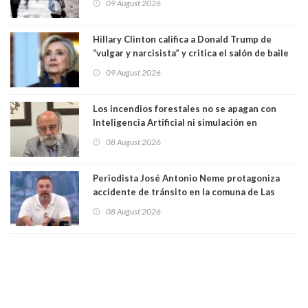
09 August 2026
Hillary Clinton califica a Donald Trump de
“vulgar y narcisista” y critica el salón de baile
que construye en la Casa Blanca: “No es su
09 August 2026
casa. Y la está destruyendo”
Los incendios forestales no se apagan con
Inteligencia Artificial ni simulación en
computadores. Por Herbert Haltenhoff,
08 August 2026
Magister en Asentamientos Humanos PUC
Periodista José Antonio Neme protagoniza
accidente de tránsito en la comuna de Las
Condes. Queda apercibido ante la fiscalía
08 August 2026