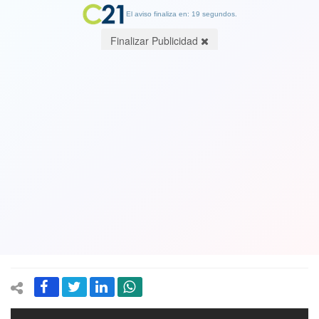
El aviso finaliza en: 19 segundos.
Finalizar Publicidad
El emocionante reencuentro entre
Luna, voluntaria de Cruz Roja, y
Abdou, inmigrante que nadó para
llegar a España: "Jamás podré olvidar
su gesto". Ver Video
25 May 2021