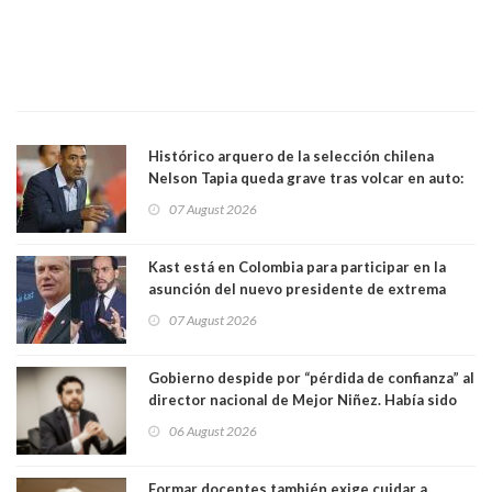
Histórico arquero de la selección chilena
Nelson Tapia queda grave tras volcar en auto:
manejaba en estado de ebriedad
07 August 2026
Kast está en Colombia para participar en la
asunción del nuevo presidente de extrema
derecha Abelardo de la Espriella
07 August 2026
Gobierno despide por “pérdida de confianza” al
director nacional de Mejor Niñez. Había sido
elegido por Alta Dirección Pública
06 August 2026
Formar docentes también exige cuidar a