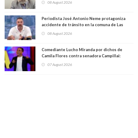
08 August 2026
Magister en Asentamientos Humanos PUC
Periodista José Antonio Neme protagoniza
accidente de tránsito en la comuna de Las
Condes. Queda apercibido ante la fiscalía
08 August 2026
Comediante Lucho Miranda por dichos de
Camila Flores contra senadora Campillai:
"Pensar que todo se consigue por pena es una
07 August 2026
forma de quitar dignidad"