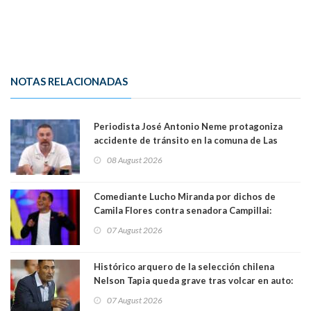
NOTAS RELACIONADAS
Periodista José Antonio Neme protagoniza
accidente de tránsito en la comuna de Las
Condes
08 August 2026
Comediante Lucho Miranda por dichos de
Camila Flores contra senadora Campillai:
"Pensar que todo se consigue por pena es una
07 August 2026
forma de quitar dignidad"
Histórico arquero de la selección chilena
Nelson Tapia queda grave tras volcar en auto:
manejaba en estado de ebriedad
07 August 2026