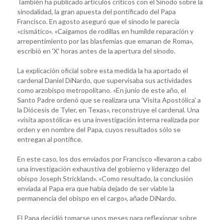
También ha publicado artículos críticos con el Sínodo sobre la
sinodalidad, la gran apuesta del pontificado del Papa
Francisco. En agosto aseguró que el sínodo le parecía
«cismático». «Caigamos de rodillas en humilde reparación y
arrepentimiento por las blasfemias que emanan de Roma»,
escribió en 'X' horas antes de la apertura del sínodo.
La explicación oficial sobre esta medida la ha aportado el
cardenal Daniel DiNardo, que supervisaba sus actividades
como arzobispo metropolitano. «En junio de este año, el
Santo Padre ordenó que se realizara una 'Visita Apostólica' a
la Diócesis de Tyler, en Texas», reconstruye el cardenal. Una
«visita apostólica» es una investigación interna realizada por
orden y en nombre del Papa, cuyos resultados sólo se
entregan al pontífice.
En este caso, los dos enviados por Francisco «llevaron a cabo
una investigación exhaustiva del gobierno y liderazgo del
obispo Joseph Strickland». «Como resultado, la conclusión
enviada al Papa era que había dejado de ser viable la
permanencia del obispo en el cargo», añade DiNardo.
El Papa decidió tomarse unos meses para reflexionar sobre