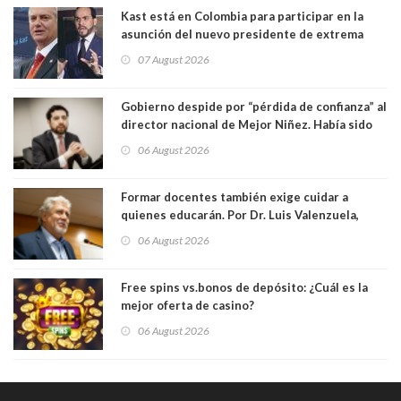
Kast está en Colombia para participar en la
asunción del nuevo presidente de extrema
derecha Abelardo de la Espriella
07 August 2026
Gobierno despide por “pérdida de confianza” al
director nacional de Mejor Niñez. Había sido
elegido por Alta Dirección Pública
06 August 2026
Formar docentes también exige cuidar a
quienes educarán. Por Dr. Luis Valenzuela,
Patricia Bravo Rojas, Francisca Paudif Carcamo,
06 August 2026
Académicos U. Católica Silva Henríquez
Free spins vs.bonos de depósito: ¿Cuál es la
mejor oferta de casino?
06 August 2026