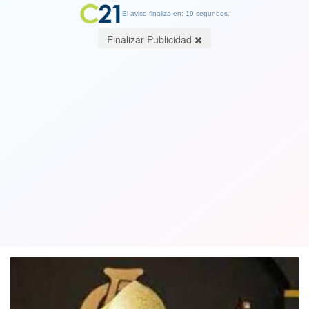
El aviso finaliza en: 19 segundos.
Finalizar Publicidad
El Papa expulsa a Joseph Strickland,
obispo ultra conservador de EE.UU.
que lo había acusado de hereje
12 November 2023