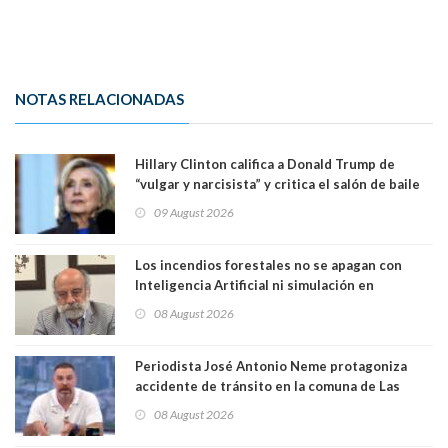
NOTAS RELACIONADAS
Hillary Clinton califica a Donald Trump de
“vulgar y narcisista” y critica el salón de baile
que construye en la Casa Blanca: “No es su
09 August 2026
casa. Y la está destruyendo”
Los incendios forestales no se apagan con
Inteligencia Artificial ni simulación en
computadores. Por Herbert Haltenhoff,
08 August 2026
Magister en Asentamientos Humanos PUC
Periodista José Antonio Neme protagoniza
accidente de tránsito en la comuna de Las
Condes. Queda apercibido ante la fiscalía
08 August 2026