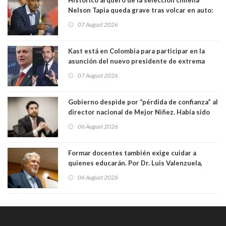
Histórico arquero de la selección chilena
Nelson Tapia queda grave tras volcar en auto:
manejaba en estado de ebriedad
07 August 2026
Kast está en Colombia para participar en la
asunción del nuevo presidente de extrema
derecha Abelardo de la Espriella
07 August 2026
Gobierno despide por “pérdida de confianza” al
director nacional de Mejor Niñez. Había sido
elegido por Alta Dirección Pública
06 August 2026
Formar docentes también exige cuidar a
quienes educarán. Por Dr. Luis Valenzuela,
Patricia Bravo Rojas, Francisca Paudif Carcamo,
06 August 2026
Académicos U. Católica Silva Henríquez