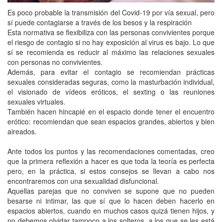
Es poco probable la transmisión del Covid-19 por vía sexual, pero
sí puede contagiarse a través de los besos y la respiración
Esta normativa se flexibiliza con las personas convivientes porque
el riesgo de contagio si no hay exposición al virus es bajo. Lo que
sí se recomienda es reducir al máximo las relaciones sexuales
con personas no convivientes.
Además, para evitar el contagio se recomiendan prácticas
sexuales consideradas seguras, como la masturbación individual,
el visionado de vídeos eróticos, el sexting o las reuniones
sexuales virtuales.
También hacen hincapié en el espacio donde tener el encuentro
erótico: recomiendan que sean espacios grandes, abiertos y bien
aireados.
Ante todos los puntos y las recomendaciones comentadas, creo
que la primera reflexión a hacer es que toda la teoría es perfecta
pero, en la práctica, si estos consejos se llevan a cabo nos
encontraremos con una sexualidad disfuncional.
Aquellas parejas que no conviven se supone que no pueden
besarse ni intimar, las que sí que lo hacen deben hacerlo en
espacios abiertos, cuando en muchos casos quizá tienen hijos, y
no debemos olvidar tampoco a los solteros, a los que se les está