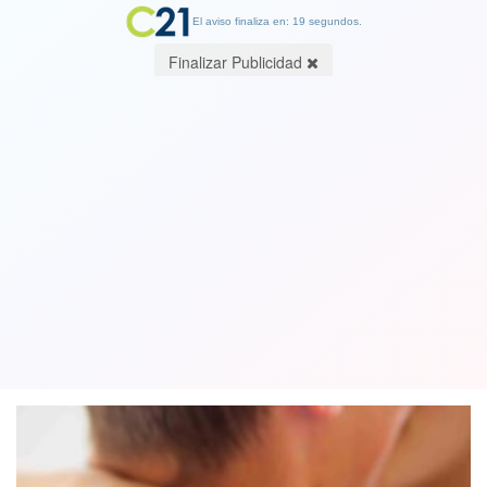
El aviso finaliza en: 19 segundos.
Finalizar Publicidad
Especial Cambio21: Cómo seguir
disfrutando del sexo en tiempos de la
Covid-19
08 October 2020