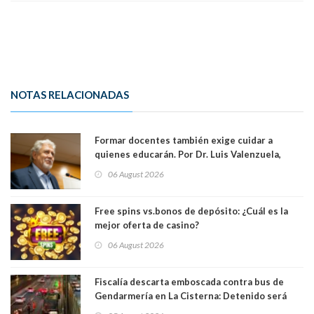
NOTAS RELACIONADAS
Formar docentes también exige cuidar a
quienes educarán. Por Dr. Luis Valenzuela,
Patricia Bravo Rojas, Francisca Paudif Carcamo,
06 August 2026
Académicos U. Católica Silva Henríquez
Free spins vs.bonos de depósito: ¿Cuál es la
mejor oferta de casino?
06 August 2026
Fiscalía descarta emboscada contra bus de
Gendarmería en La Cisterna: Detenido será
formalizado por robo