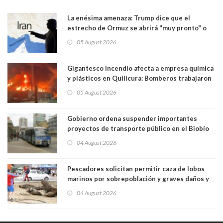
La enésima amenaza: Trump dice que el
estrecho de Ormuz se abrirá "muy pronto" o
Irán será "golpeado muy duramente"
05 August 2026
Gigantesco incendio afecta a empresa química
y plásticos en Quilicura: Bomberos trabajaron
intensamente y alcaldesa suspendió las clases
05 August 2026
Gobierno ordena suspender importantes
proyectos de transporte público en el Biobío
04 August 2026
Pescadores solicitan permitir caza de lobos
marinos por sobrepoblación y graves daños y
efectos en sus faenas
04 August 2026