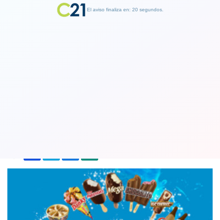
El aviso finaliza en: 19 segundos.
Finalizar Publicidad
Heladerías Savory solicitó a la justicia
reorganización para evitar la quiebra
26 September 2023