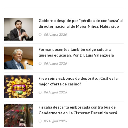
Gobierno despide por “pérdida de confianza” al
director nacional de Mejor Niñez. Había sido
elegido por Alta Dirección Pública
06 August 2026
Formar docentes también exige cuidar a
quienes educarán. Por Dr. Luis Valenzuela,
Patricia Bravo Rojas, Francisca Paudif Carcamo,
06 August 2026
Académicos U. Católica Silva Henríquez
Free spins vs.bonos de depósito: ¿Cuál es la
mejor oferta de casino?
06 August 2026
Fiscalía descarta emboscada contra bus de
Gendarmería en La Cisterna: Detenido será
formalizado por robo
05 August 2026