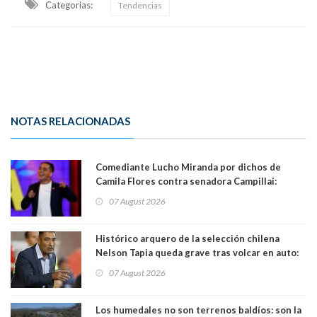
Categorias:
Tendencias
NOTAS RELACIONADAS
Comediante Lucho Miranda por dichos de
Camila Flores contra senadora Campillai:
"Pensar que todo se consigue por pena es una
07 August 2026
forma de quitar dignidad"
Histórico arquero de la selección chilena
Nelson Tapia queda grave tras volcar en auto:
manejaba en estado de ebriedad
07 August 2026
Los humedales no son terrenos baldíos: son la