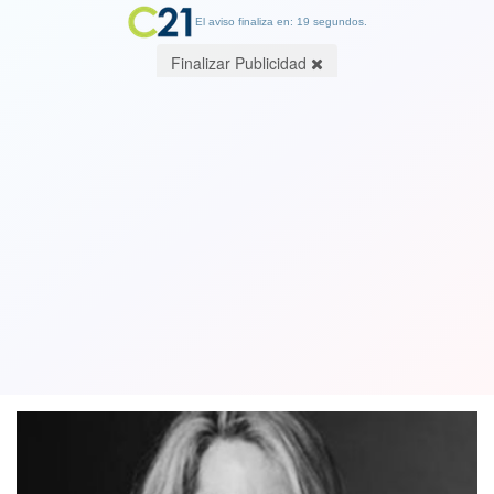
El aviso finaliza en: 19 segundos.
Finalizar Publicidad
Hija de Douglas Tompkins por
demanda: "Quiero ser reconocida
como legítima heredera"
05 February 2018