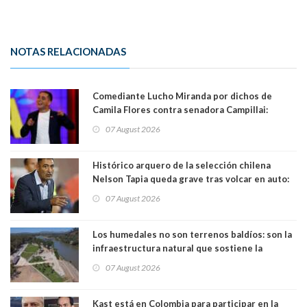
NOTAS RELACIONADAS
Comediante Lucho Miranda por dichos de
Camila Flores contra senadora Campillai:
"Pensar que todo se consigue por pena es una
07 August 2026
forma de quitar dignidad"
Histórico arquero de la selección chilena
Nelson Tapia queda grave tras volcar en auto:
manejaba en estado de ebriedad
07 August 2026
Los humedales no son terrenos baldíos: son la
infraestructura natural que sostiene la
vida. Por Alfredo Peña, Periodista
07 August 2026
Kast está en Colombia para participar en la