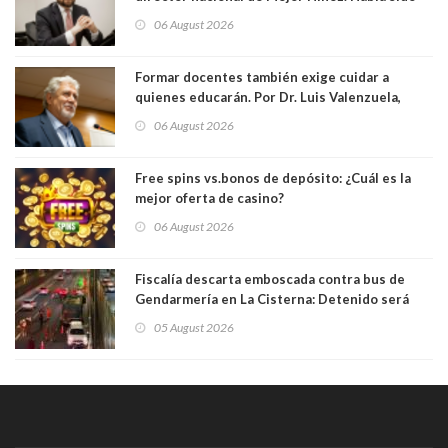
elegido por Alta Dirección Pública
06 August 2026
Formar docentes también exige cuidar a
quienes educarán. Por Dr. Luis Valenzuela,
Patricia Bravo Rojas, Francisca Paudif Carcamo,
06 August 2026
Académicos U. Católica Silva Henríquez
Free spins vs.bonos de depósito: ¿Cuál es la
mejor oferta de casino?
06 August 2026
Fiscalía descarta emboscada contra bus de
Gendarmería en La Cisterna: Detenido será
formalizado por robo
05 August 2026