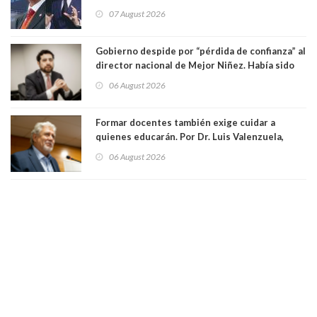
derecha Abelardo de la Espriella
07 August 2026
Gobierno despide por “pérdida de confianza” al
director nacional de Mejor Niñez. Había sido
elegido por Alta Dirección Pública
06 August 2026
Formar docentes también exige cuidar a
quienes educarán. Por Dr. Luis Valenzuela,
Patricia Bravo Rojas, Francisca Paudif Carcamo,
06 August 2026
Académicos U. Católica Silva Henríquez