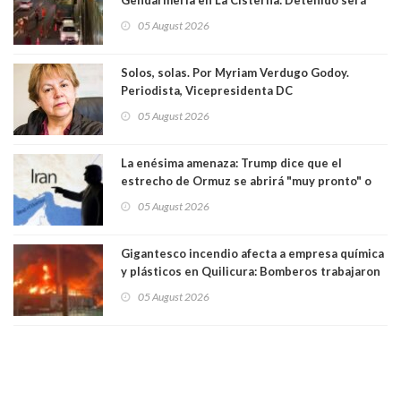
formalizado por robo
05 August 2026
Solos, solas. Por Myriam Verdugo Godoy.
Periodista, Vicepresidenta DC
05 August 2026
La enésima amenaza: Trump dice que el
estrecho de Ormuz se abrirá "muy pronto" o
Irán será "golpeado muy duramente"
05 August 2026
Gigantesco incendio afecta a empresa química
y plásticos en Quilicura: Bomberos trabajaron
intensamente y alcaldesa suspendió las clases
05 August 2026