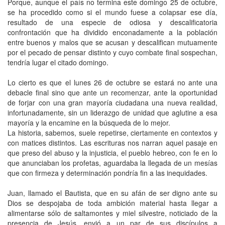
Porque, aunque el país no termina este domingo 25 de octubre,
se ha procedido como si el mundo fuese a colapsar ese día,
resultado de una especie de odiosa y descalificatoria
confrontación que ha dividido enconadamente a la población
entre buenos y malos que se acusan y descalifican mutuamente
por el pecado de pensar distinto y cuyo combate final sospechan,
tendría lugar el citado domingo.
Lo cierto es que el lunes 26 de octubre se estará no ante una
debacle final sino que ante un recomenzar, ante la oportunidad
de forjar con una gran mayoría ciudadana una nueva realidad,
infortunadamente, sin un liderazgo de unidad que aglutine a esa
mayoría y la encamine en la búsqueda de lo mejor.
La historia, sabemos, suele repetirse, ciertamente en contextos y
con matices distintos. Las escrituras nos narran aquel pasaje en
que preso del abuso y la injusticia, el pueblo hebreo, con fe en lo
que anunciaban los profetas, aguardaba la llegada de un mesías
que con firmeza y determinación pondría fin a las inequidades.
Juan, llamado el Bautista, que en su afán de ser digno ante su
Dios se despojaba de toda ambición material hasta llegar a
alimentarse sólo de saltamontes y miel silvestre, noticiado de la
presencia de Jesús, envió a un par de sus discípulos a