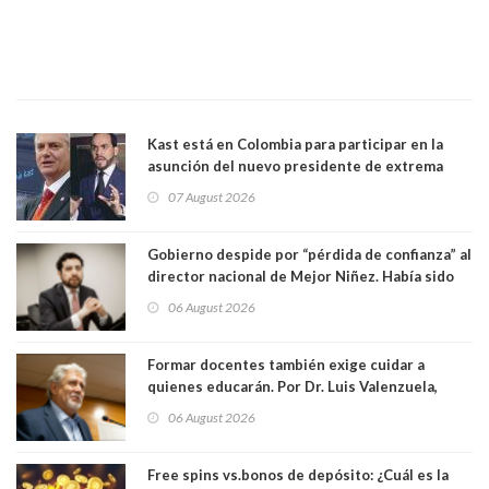
Kast está en Colombia para participar en la
asunción del nuevo presidente de extrema
derecha Abelardo de la Espriella
07 August 2026
Gobierno despide por “pérdida de confianza” al
director nacional de Mejor Niñez. Había sido
elegido por Alta Dirección Pública
06 August 2026
Formar docentes también exige cuidar a
quienes educarán. Por Dr. Luis Valenzuela,
Patricia Bravo Rojas, Francisca Paudif Carcamo,
06 August 2026
Académicos U. Católica Silva Henríquez
Free spins vs.bonos de depósito: ¿Cuál es la