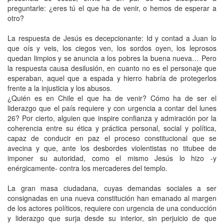
preguntarle: ¿eres tú el que ha de venir, o hemos de esperar a
otro?
La respuesta de Jesús es decepcionante: Id y contad a Juan lo
que oís y veis, los ciegos ven, los sordos oyen, los leprosos
quedan limpios y se anuncia a los pobres la buena nueva… Pero
la respuesta causa desilusión, en cuanto no es el personaje que
esperaban, aquel que a espada y hierro habría de protegerlos
frente a la injusticia y los abusos.
¿Quién es en Chile el que ha de venir? Cómo ha de ser el
liderazgo que el país requiere y con urgencia a contar del lunes
26? Por cierto, alguien que inspire confianza y admiración por la
coherencia entre su ética y práctica personal, social y política,
capaz de conducir en paz el proceso constitucional que se
avecina y que, ante los desbordes violentistas no titubee de
imponer su autoridad, como el mismo Jesús lo hizo -y
enérgicamente- contra los mercaderes del templo.
La gran masa ciudadana, cuyas demandas sociales a ser
consignadas en una nueva constitución han emanado al margen
de los actores políticos, requiere con urgencia de una conducción
y liderazgo que surja desde su interior, sin perjuicio de que