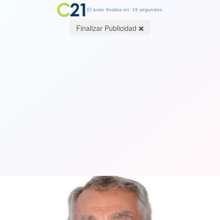
El aviso finaliza en: 19 segundos.
Finalizar Publicidad
Octubre 26 ¿Eres tú el que ha de
venir?. Por Roberto Mayorga-Lorca
22 October 2020