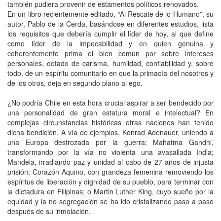
también pudiera provenir de estamentos políticos renovados.
En un libro recientemente editado, “Al Rescate de lo Humano”, su
autor, Pablo de la Cerda, basándose en diferentes estudios, lista
los requisitos que debería cumplir el líder de hoy, al que define
como líder de la impecabilidad y en quien genuina y
coherentemente prima el bien común por sobre intereses
personales, dotado de carisma, humildad, confiabilidad y, sobre
todo, de un espíritu comunitario en que la primacía del nosotros y
de los otros, deja en segundo plano al ego.
¿No podría Chile en esta hora crucial aspirar a ser bendecido por
una personalidad de gran estatura moral e intelectual? En
complejas circunstancias históricas otras naciones han tenido
dicha bendición. A vía de ejemplos, Konrad Adenauer, uniendo a
una Europa destrozada por la guerra; Mahatma Gandhi,
transformando por la vía no violenta una avasallada India;
Mandela, irradiando paz y unidad al cabo de 27 años de injusta
prisión; Corazón Aquino, con grandeza femenina removiendo los
espíritus de liberación y dignidad de su pueblo, para terminar con
la dictadura en Filipinas; o Martin Luther King, cuyo sueño por la
equidad y la no segregación se ha ido cristalizando paso a paso
después de su inmolación.