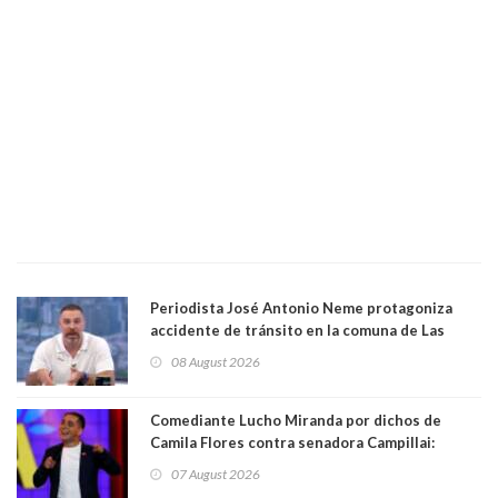
Periodista José Antonio Neme protagoniza
accidente de tránsito en la comuna de Las
Condes. Queda apercibido ante la fiscalía
08 August 2026
Comediante Lucho Miranda por dichos de
Camila Flores contra senadora Campillai:
"Pensar que todo se consigue por pena es una
07 August 2026
forma de quitar dignidad"