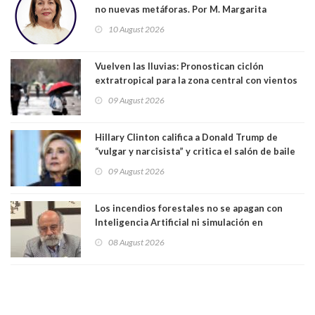
no nuevas metáforas. Por M. Margarita
Indo,Profesora, Presidenta DC Metrop.
10 August 2026
Vuelven las lluvias: Pronostican ciclón
extratropical para la zona central con vientos
de 70 km/h
09 August 2026
Hillary Clinton califica a Donald Trump de
“vulgar y narcisista” y critica el salón de baile
que construye en la Casa Blanca: “No es su
09 August 2026
casa. Y la está destruyendo”
Los incendios forestales no se apagan con
Inteligencia Artificial ni simulación en
computadores. Por Herbert Haltenhoff,
08 August 2026
Magister en Asentamientos Humanos PUC