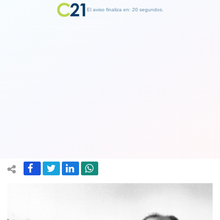
El aviso finaliza en: 19 segundos.
Finalizar Publicidad
Falleció la leyenda británica de la F1
Stirling Moss, el "campeón sin corona"
del automovilismo
12 April 2020