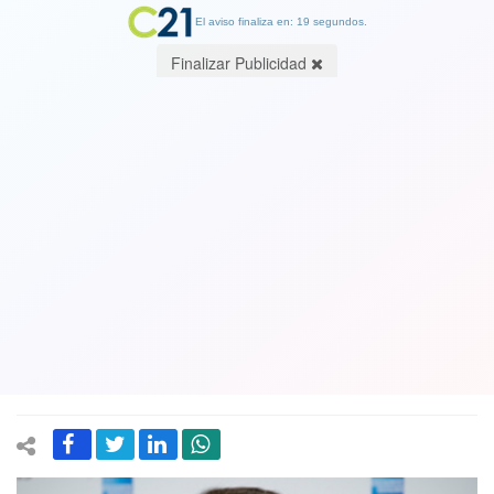
El aviso finaliza en: 19 segundos.
Finalizar Publicidad
Tom Hanks indignado con Trump por
mensaje a viuda de soldado caído en
combate
22 October 2017
Le dijo: “Su esposo sabía en lo que estaba metido”. El actor replicó:
“Es una de las mayores meteduras de pata en el planeta Tierra".