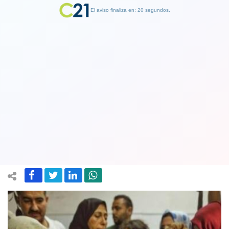
El aviso finaliza en: 19 segundos.
Finalizar Publicidad
Genocidio: Fuerzas israelíes matan a
bebé palestino de siete meses y hieren
a sus padres en Cisjordania
06 June 2026