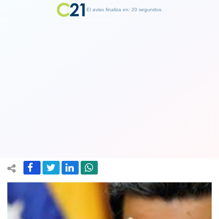
El aviso finaliza en: 19 segundos.
Finalizar Publicidad
Nicolás Maduro se aferra al poder y se
enfrenta a sus adversarios: ‘Jamás
renunciaré’
24 January 2019