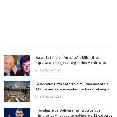
Escala la tensión "gracias" a Milei: Brasil
expulsa al embajador argentino y enfria las
relaciones tras los insultos del presidente
05 August 2026
trasandino
Genocidio: Gaza enterró simultáneamente a
112 parientes asesinados por Israel, el mayor
funeral de una misma familia. Entre los
04 August 2026
muertos figuran 44 niños y nueve ancianos
Presidente de Bolivia elimina otros dos
ministerios y reduce su gabinete a 12 carteras