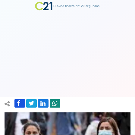
El aviso finaliza en: 19 segundos.
Finalizar Publicidad
OMS niega que mascarillas sean "la
solución milagro" para frenar el
coronavirus
06 April 2020