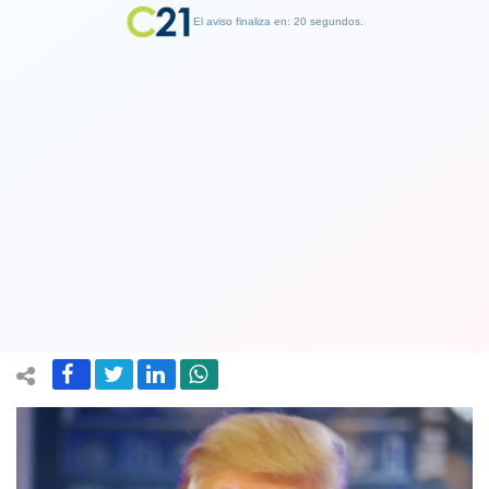
El aviso finaliza en: 19 segundos.
Finalizar Publicidad
Trump presentará plan que contempla
la pena de muerte contra algunos
narcotraficantes
19 March 2018