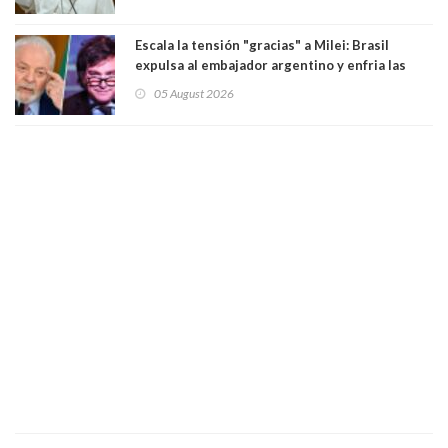
Escala la tensión "gracias" a Milei: Brasil
expulsa al embajador argentino y enfria las
relaciones tras los insultos del presidente
05 August 2026
trasandino