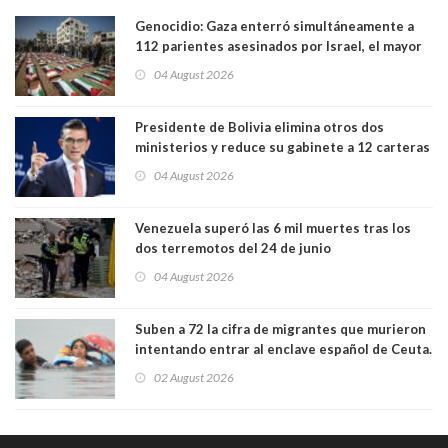
Genocidio: Gaza enterró simultáneamente a
112 parientes asesinados por Israel, el mayor
funeral de una misma familia. Entre los
04 August 2026
muertos figuran 44 niños y nueve ancianos
Presidente de Bolivia elimina otros dos
ministerios y reduce su gabinete a 12 carteras
04 August 2026
Venezuela superó las 6 mil muertes tras los
dos terremotos del 24 de junio
04 August 2026
Suben a 72 la cifra de migrantes que murieron
intentando entrar al enclave español de Ceuta.
Casi todos murieron ahogados
02 August 2026