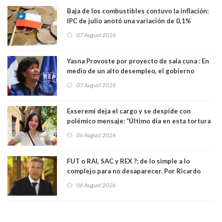
Baja de los combustibles contuvo la inflación:
IPC de julio anotó una variación de 0,1%
07 August 2026
Yasna Provoste por proyecto de sala cuna : En
medio de un alto desempleo, el gobierno
insiste en debilitar el Seguro de Cesantía
07 August 2026
Exseremi deja el cargo y se despide con
polémico mensaje: “Último día en esta tortura
llamada ser seremi de Kast”
06 August 2026
FUT o RAI, SAC y REX ?; de lo simple a lo
complejo para no desaparecer. Por Ricardo
Rincón. Abogado
06 August 2026