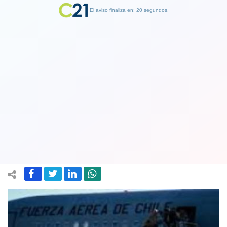
El aviso finaliza en: 19 segundos.
Finalizar Publicidad
200 chilenos que viven en Venezuela
piden ayuda para ser devueltos a Chile
ante la situación de ese país
26 January 2019