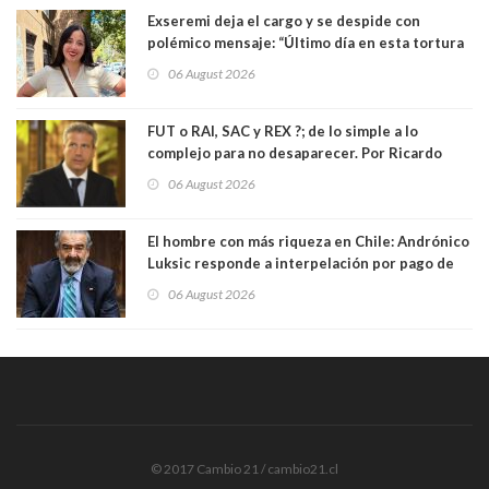
Exseremi deja el cargo y se despide con
polémico mensaje: “Último día en esta tortura
llamada ser seremi de Kast”
06 August 2026
FUT o RAI, SAC y REX ?; de lo simple a lo
complejo para no desaparecer. Por Ricardo
Rincón. Abogado
06 August 2026
El hombre con más riqueza en Chile: Andrónico
Luksic responde a interpelación por pago de
contribuciones: “Voy a seguir pagando hasta el
06 August 2026
día que me muera”
© 2017 Cambio 21 / cambio21.cl