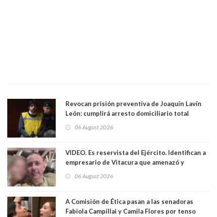
Revocan prisión preventiva de Joaquín Lavín
León: cumplirá arresto domiciliario total
06 August 2026
VIDEO. Es reservista del Ejército. Identifican a
empresario de Vitacura que amenazó y
secuestró por una hora a 7 niños que jugaban
06 August 2026
al "ring raja". Se trata de Andrés Arrieta y la
empresa donde era gerente lo suspendió
A Comisión de Ética pasan a las senadoras
Fabiola Campillai y Camila Flores por tenso