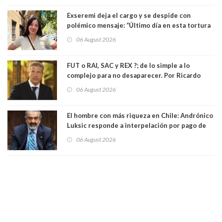
Exseremi deja el cargo y se despide con
polémico mensaje: “Último día en esta tortura
llamada ser seremi de Kast”
06 August 2026
FUT o RAI, SAC y REX ?; de lo simple a lo
complejo para no desaparecer. Por Ricardo
Rincón. Abogado
06 August 2026
El hombre con más riqueza en Chile: Andrónico
Luksic responde a interpelación por pago de
contribuciones: “Voy a seguir pagando hasta el
06 August 2026
día que me muera”