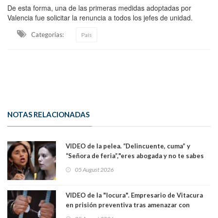
De esta forma, una de las primeras medidas adoptadas por
Valencia fue solicitar la renuncia a todos los jefes de unidad.
Categorias:
País
NOTAS RELACIONADAS
VIDEO de la pelea. “Delincuente, cuma” y
“Señora de feria”,"eres abogada y no te sabes
las leyes": el feo y duro fuego cruzado entre
05 August 2026
senadoras Camila Flores y Fabiola Campillai en
el Senado
VIDEO de la "locura". Empresario de Vitacura
en prisión preventiva tras amenazar con
pistola a siete niños que jugaban al "ring raja".