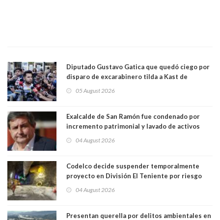
Diputado Gustavo Gatica que quedó ciego por
disparo de excarabinero tilda a Kast de
"activista de ultraderecha" tras celebrar
05 August 2026
absolución del exuniformado. Presidente DC
también criticó al mandatario
Exalcalde de San Ramón fue condenado por
incremento patrimonial y lavado de activos
04 August 2026
Codelco decide suspender temporalmente
proyecto en División El Teniente por riesgo
sísmico emergente:
04 August 2026
Presentan querella por delitos ambientales en