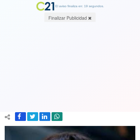
El aviso finaliza en: 19 segundos.
Finalizar Publicidad
Abogada Marta Herrera se niega a
renunciar como jefa Anticorrupción:
Revisará si medida de nuevo Fiscal
Nacional es legal
19 January 2023