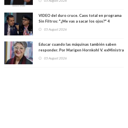
05 August 2026
Los persiguió en potente camioneta
VIDEO del duro cruce. Caos total en programa
Sin Filtros: "¿Me vas a sacar los ojos?" 4
panelistas abandonan set por estar invitado
05 August 2026
excarabinero que dejó ciego a Gustavo Gatica:
Lo trataron de "carnicero Crespo"
Educar cuando las máquinas también saben
responder. Por Marigen Hornkohl V. exMinistra
05 August 2026