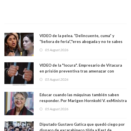
VIDEO de la pelea. “Delincuente, cuma” y
“Señora de feria”,"eres abogada y no te sabes
las leyes": el feo y duro fuego cruzado entre
05 August 2026
senadoras Camila Flores y Fabiola Campillai en
el Senado
VIDEO de la "locura". Empresario de Vitacura
en prisión preventiva tras amenazar con
pistola a siete niños que jugaban al "ring raja".
05 August 2026
Los persiguió en potente camioneta
Educar cuando las máquinas también saben
responder. Por Marigen Hornkohl V. exMinistra
05 August 2026
Diputado Gustavo Gatica que quedó ciego por
disparo de excarabinero tilda a Kast de