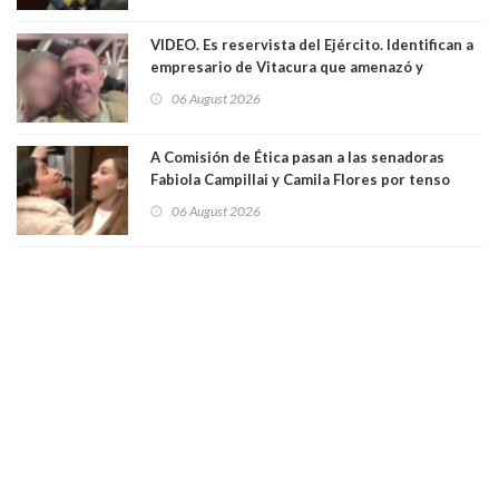
VIDEO. Es reservista del Ejército. Identifican a
empresario de Vitacura que amenazó y
secuestró por una hora a 7 niños que jugaban
06 August 2026
al "ring raja". Se trata de Andrés Arrieta y la
empresa donde era gerente lo suspendió
A Comisión de Ética pasan a las senadoras
Fabiola Campillai y Camila Flores por tenso
enfrentamiento entre ambas parlamentarias
06 August 2026